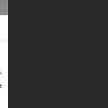
，
垢
水